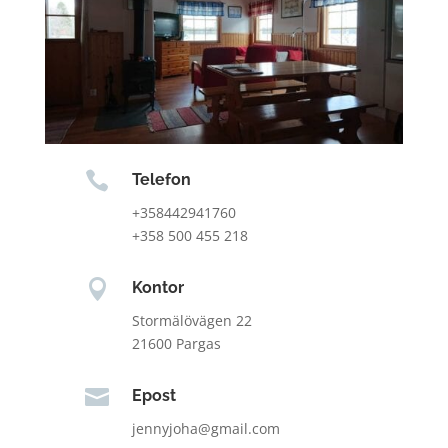

Telefon
+358442941760
+358 500 455 218

Kontor
Stormälövägen 22
21600 Pargas

Epost
jennyjoha@gmail.com