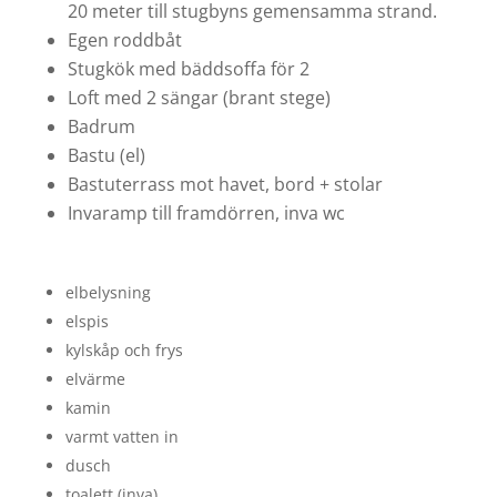
20 meter till stugbyns gemensamma strand.
Egen roddbåt
Stugkök med bäddsoffa för 2
Loft med 2 sängar (brant stege)
Badrum
Bastu (el)
Bastuterrass mot havet, bord + stolar
Invaramp till framdörren, inva wc
elbelysning
elspis
kylskåp och frys
elvärme
kamin
varmt vatten in
dusch
toalett (inva)