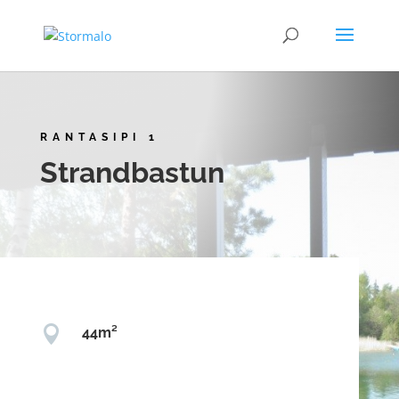
RANTASIPI 1
Strandbastun

44m²