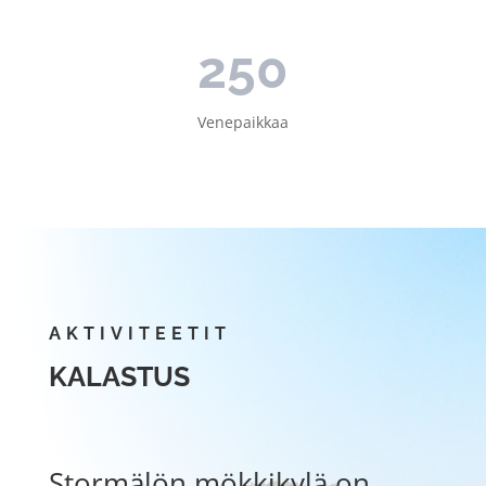
250
Venepaikkaa
AKTIVITEETIT
KALASTUS
Stormälön mökkikylä on