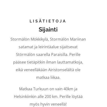
Henrik Ramsay
Purjehtijalegenda
LISÄTIETOJA
Sijainti
Stormälön Mökkikylä, Stormälön Mariinan
satamat ja leirintäalue sijaitsevat
Störmälön saarella Paraisilla. Perille
pääsee tietäpitkin ilman lauttamatkoja,
eikä veneelläkään Airistonselältä ole
matkaa liikaa.
Matkaa Turkuun on vain 40km ja
Helsinkiinkin alle 200 km. Perille löytää
myös hyvin veneellä!