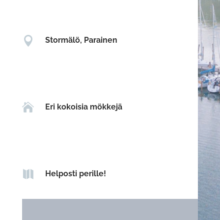

Stormälö, Parainen

Eri kokoisia mökkejä

Helposti perille!