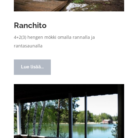
Ranchito
4+2(3) hengen mökki omalla rannalla ja
rantasaunalla
Lue lisää...