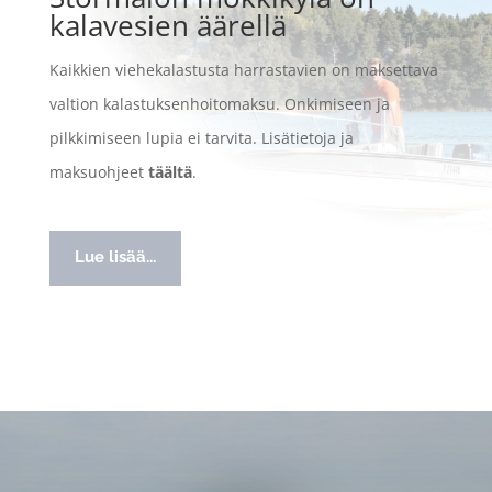
kalavesien äärellä
Kaikkien viehekalastusta harrastavien on maksettava
valtion kalastuksenhoitomaksu. Onkimiseen ja
pilkkimiseen lupia ei tarvita. Lisätietoja ja
maksuohjeet
täältä
.
Lue lisää...