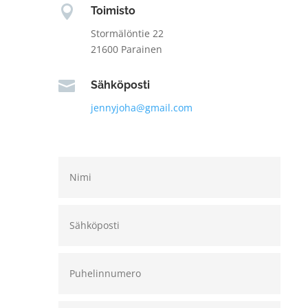

Toimisto
Stormälöntie 22
21600 Parainen

Sähköposti
jennyjoha@gmail.com